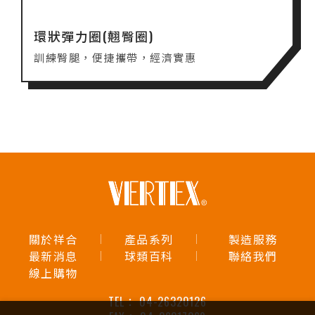
環狀彈力圈(翹臀圈)
訓練臀腿，便捷攜帶，經濟實惠
關於祥合
產品系列
製造服務
最新消息
球類百科
聯絡我們
線上購物
TEL：
04-26320126