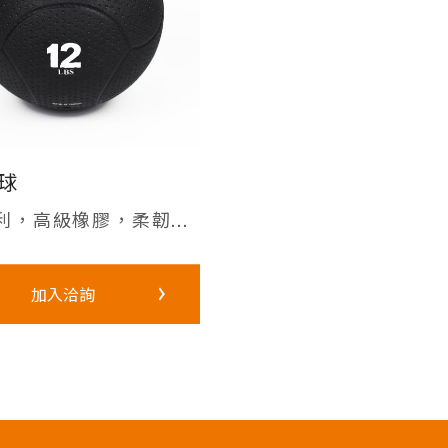
球
利，高級橡膠，柔韌...
加入洽詢