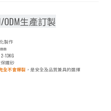
M/ODM生產訂製
化製作
mm
2-13KG
環保鐵砂
完全不會爆裂
，是安全及品質兼具的選擇