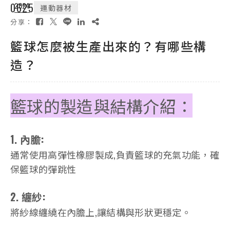
06
2024
25
運動器材
分享：
籃球怎麼被生產出來的？有哪些構
造？
籃球的製造與結構介紹：
1. 內膽:
通常使用高彈性橡膠製成,負責籃球的充氣功能，確
保籃球的彈跳性
2. 纏紗:
將紗線纏繞在內膽上,讓結構與形狀更穩定。