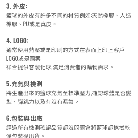
3. 外皮:
籃球的外皮有許多不同的材質例如:天然橡膠、人造
橡膠、PU或是真皮。
4. LOGO:
通常使用熱壓或是印刷的方式
在表面上印上客戶
LOGO或是圖案
祥合提供客製化球,滿足消費者的購物需求。
5.充氣與檢測
將生產出來的籃球充氣至標準壓力,確認球體是否變
型、彈跳力以及有沒有漏氣。
6.包裝與出廠
經過所有檢測確認品質都沒問題會將藍球都擦拭乾
淨包裝後出貨。