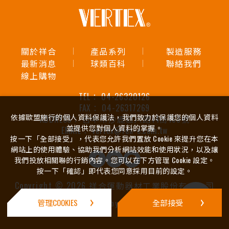
關於祥合
產品系列
製造服務
最新消息
球類百科
聯絡我們
線上購物
TEL：
04-26320126
FAX：
04-26317269
依據歐盟施行的個人資料保護法，我們致力於保護您的個人資料
ADDRESS：
台中市沙鹿區六路14街168號
並提供您對個人資料的掌握。
EMAIL：
vertex@ren-e.com.tw
按一下「全部接受」，代表您允許我們置放 Cookie 來提升您在本
網站上的使用體驗、協助我們分析網站效能和使用狀況，以及讓
我們投放相關聯的行銷內容。您可以在下方管理 Cookie 設定。
按一下「確認」即代表您同意採用目前的設定。
Copyright ©
2026
祥合運動器材工業股份有限公司
洽詢車
Design
iBest
管理COOKIES
by -
全部接受
(
0
)