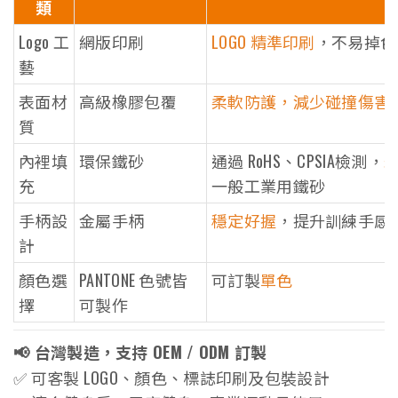
類
Logo 工
網版印刷
LOGO 精準印刷
，不易掉色
藝
表面材
高級橡膠包覆
柔軟防護，減少碰撞傷害
質
內裡填
環保鐵砂
通過 RoHS、CPSIA檢測，
充
一般工業用鐵砂
手柄設
金屬手柄
穩定好握
，提升訓練手感
計
顏色選
PANTONE 色號皆
可訂製
單色
擇
可製作
📢 台灣製造，支持 OEM / ODM 訂製
✅ 可客製 LOGO、顏色、標誌印刷及包裝設計