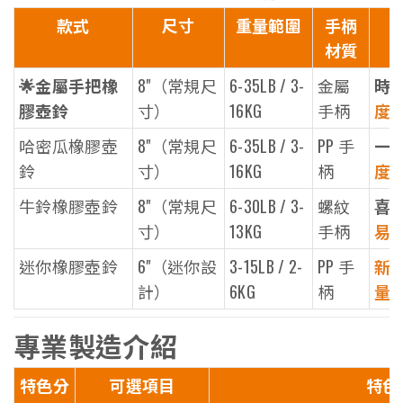
款式
尺寸
重量範圍
手柄
材質
🌟金屬手把橡
8"（常規尺
6-35LB / 3-
金屬
時
膠壺鈴
寸）
16KG
手柄
度
哈密瓜橡膠壺
8"（常規尺
6-35LB / 3-
PP 手
一
鈴
寸）
16KG
柄
度
牛鈴橡膠壺鈴
8"（常規尺
6-30LB / 3-
螺紋
喜
寸）
13KG
手柄
易
迷你橡膠壺鈴
6"（迷你設
3-15LB / 2-
PP 手
新
計）
6KG
柄
量
專業製造介紹
特色分
可選項目
特色